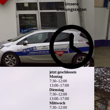
Unsere
Öffnungszeiten
jetzt geschlossen
Montag
7
:
30
–
12
:
00
13
:
00
–
17
:
00
Dienstag
7
:
30
–
12
:
00
13
:
00
–
17
:
00
Mittwoch
7
:
30
–
12
:
00