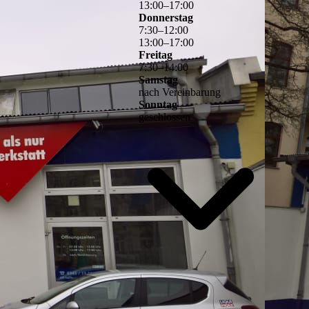
13
:
00
–
17
:
00
Donnerstag
7
:
30
–
12
:
00
13
:
00
–
17
:
00
Freitag
7
:
30
–
14
:
00
Samstag
nach Vereinbarung
Sonntag
geschlossen