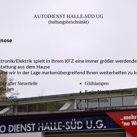
AUTODIENST HALLE-SÜD UG
(haftungsbeschränkt)
gnose
tronik/Elektrik spielt in Ihrem KFZ eine immer größer werdende 
stattung aus dem Hause
ind wir in der Lage markenübergreifend Ihnen weiterhelfen zu 
her aller Steuerteile
Glühlampen
löschen
Radio/Navigationsgeräte
diagnose
Einparkhilfe
erung
Kabelbaum prüfen
tervalle
gehören für uns zur Routine!