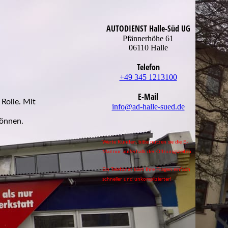
AUTODIENST Halle-Süd UG
Pfännerhöhe 61
06110 Halle
Telefon
+49 345 1213100
E-Mail
Rolle. Mit
info@ad-halle-sued.de
können.
Werte Kunden, bitte nutzen sie die E-
Mail nur außerhalb der Öffnungszeiten.
Ein Telefonat klärt Ihre Fragen einfach
schneller und unkomplizierter!