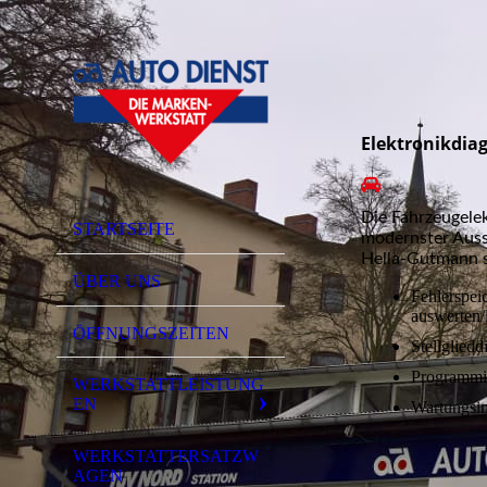
Elektronikdia
Die Fahrzeugelek
STARTSEITE
modernster Aus
Hella-Gutmann s
ÜBER UNS
Fehlerspeic
auswerten/
ÖFFNUNGSZEITEN
Stellglied
Programmi
WERKSTATTLEISTUNG
EN
Wartungsin
WERKSTATTERSATZW
AGEN